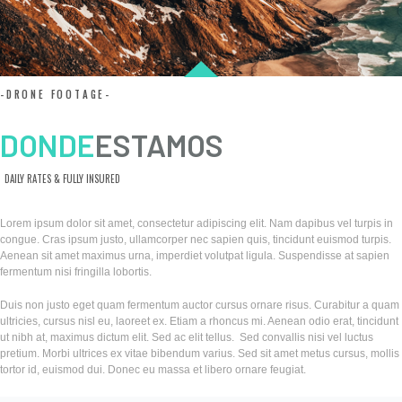
-DRONE FOOTAGE-
DONDE
ESTAMOS
DAILY RATES & FULLY INSURED
Lorem ipsum dolor sit amet, consectetur adipiscing elit. Nam dapibus vel turpis in
congue. Cras ipsum justo, ullamcorper nec sapien quis, tincidunt euismod turpis.
Aenean sit amet maximus urna, imperdiet volutpat ligula. Suspendisse at sapien
fermentum nisi fringilla lobortis.
Duis non justo eget quam fermentum auctor cursus ornare risus. Curabitur a quam
ultricies, cursus nisl eu, laoreet ex. Etiam a rhoncus mi. Aenean odio erat, tincidunt
ut nibh at, maximus dictum elit. Sed ac elit tellus. Sed convallis nisi vel luctus
pretium. Morbi ultrices ex vitae bibendum varius. Sed sit amet metus cursus, mollis
tortor id, euismod dui. Donec eu massa et libero ornare feugiat.