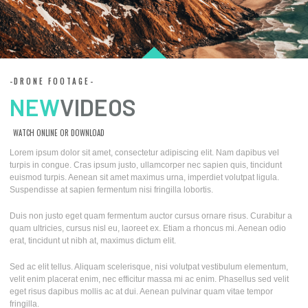
-DRONE FOOTAGE-
NEW
VIDEOS
WATCH ONLINE OR DOWNLOAD
Lorem ipsum dolor sit amet, consectetur adipiscing elit. Nam dapibus vel
turpis in congue. Cras ipsum justo, ullamcorper nec sapien quis, tincidunt
euismod turpis. Aenean sit amet maximus urna, imperdiet volutpat ligula.
Suspendisse at sapien fermentum nisi fringilla lobortis.
Duis non justo eget quam fermentum auctor cursus ornare risus. Curabitur a
quam ultricies, cursus nisl eu, laoreet ex. Etiam a rhoncus mi. Aenean odio
erat, tincidunt ut nibh at, maximus dictum elit.
Sed ac elit tellus. Aliquam scelerisque, nisi volutpat vestibulum elementum,
velit enim placerat enim, nec efficitur massa mi ac enim. Phasellus sed velit
eget risus dapibus mollis ac at dui. Aenean pulvinar quam vitae tempor
fringilla.