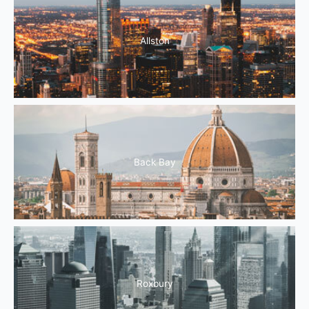
Allston
Back Bay
Roxbury