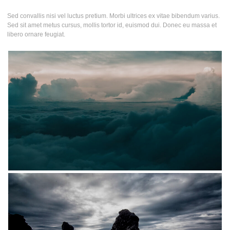
Sed convallis nisi vel luctus pretium. Morbi ultrices ex vitae bibendum varius.
Sed sit amet metus cursus, mollis tortor id, euismod dui. Donec eu massa et
libero ornare feugiat.