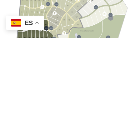
ES
-DRONE FOOTAGE-
RENT
CAMERAS
DAILY RATES & FULLY INSURED
Lorem ipsum dolor sit amet, consectetur adipiscing elit. Nam dapibus vel
turpis in congue. Cras ipsum justo, ullamcorper nec sapien quis, tincidunt
euismod turpis. Aenean sit amet maximus urna, imperdiet volutpat ligula.
Suspendisse at sapien fermentum nisi fringilla lobortis.